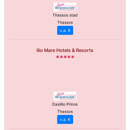
Thassos stad
Thassos
v.a. €
Ilio Mare Hotels & Resorts
*****
Dasillio Prinos
Thassos
v.a. €