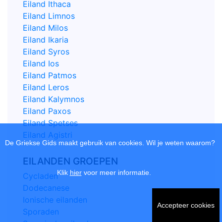
Eiland Ithaca
Eiland Limnos
Eiland Milos
Eiland Ikaria
Eiland Syros
Eiland Ios
Eiland Patmos
Eiland Leros
Eiland Kalymnos
Eiland Paxos
Eiland Spetses
Eiland Agistri
De Griekse Gids maakt gebruik van cookies. Wil je weten waarom?
EILANDEN GROEPEN
Klik
hier
voor meer informatie.
Cycladen
Dodecanese
Ionische eilanden
Accepteer cookies
Sporaden