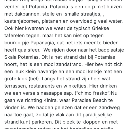
verder ligt Potamia. Potamia is een dorp met huizen
met dakpannen, steile en smalle straatjes, ,
kastanjebomen, platanen en overvloedig veel water.
Ook hier kwamen we weer de typisch Griekse
taferelen tegen, maar het kan niet op tegen
buurdorpje Papanagia, dat net iets meer te bieden
heeft qua sfeer. We rijden door naar het badplaatsje
Skala Potamias. Dit is het strand dat bij Potamias
hoort, het is een mooi zandstrand. Hier bevindt zich
een leuk klein haventje en een mooi kerkje met een
grote klok (bel). Langs het strand zijn heel wat
terrassen, restaurants en winkeltjes. Hier drinken
we een verse sinaasappelsap. (“chimo fresko”)Nu
gaan we richting Kinira, waar Paradise Beach te
vinden is. We hadden gelezen dat er een zandweg
naartoe gaat, zodat je vlak aan dit paradijselijke
strand kunt parkeren. Dit bleek te kloppen en met
zweethandjes reden we het hobbelige en steile